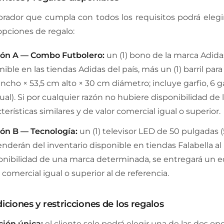
rador que cumpla con todos los requisitos podrá elegir
 opciones de regalo:
ón A — Combo Futbolero:
un (1) bono de la marca Adida
mible en las tiendas Adidas del país, más un (1) barril par
ncho × 53,5 cm alto × 30 cm diámetro; incluye garfio, 6 ga
al). Si por cualquier razón no hubiere disponibilidad de la
terísticas similares y de valor comercial igual o superior.
ón B — Tecnología:
un (1) televisor LED de 50 pulgadas (
nderán del inventario disponible en tiendas Falabella a
onibilidad de una marca determinada, se entregará un equ
 comercial igual o superior al de referencia.
iciones y restricciones de los regalos
ción única:
el cliente solo podrá elegir una de las dos o