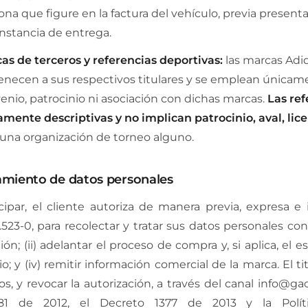
ona que figure en la factura del vehículo, previa prese
onstancia de entrega.
as de terceros y referencias deportivas:
las marcas Adida
enecen a sus respectivos titulares y se emplean únicamen
enio, patrocinio ni asociación con dichas marcas.
Las ref
mente descriptivas y no implican patrocinio, aval, licen
una organización de torneo alguno.
tamiento de datos personales
icipar, el cliente autoriza de manera previa, expresa e
523-0, para recolectar y tratar sus datos personales con 
n; (ii) adelantar el proceso de compra y, si aplica, el es
o; y (iv) remitir información comercial de la marca. El tit
os, y revocar la autorización, a través del canal info@g
81 de 2012, el Decreto 1377 de 2013 y la Polít