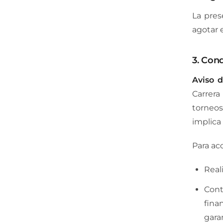
La pres
agotar 
3. Con
Aviso d
Carrera
torneos
implica 
Para acc
Real
Cont
fina
gara