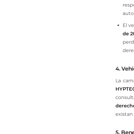
resp
auto
El v
de 2
perd
dere
4. Vehí
La cam
HYPTEC
consult
derecho
existan
5. Bene