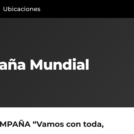
Ubicaciones
ICO
HÍBRIDO
GASOLINA
Gasolina • 2026
Full híbrido • 2026
aña Mundial
EMZOOM R-STYLE
EMKOO PREMIUM
Desde $124.990.000*
Desde $159.990.000*
Ahora $109.990.000*
Ahora $147.990.000*
MPAÑA “Vamos con toda,