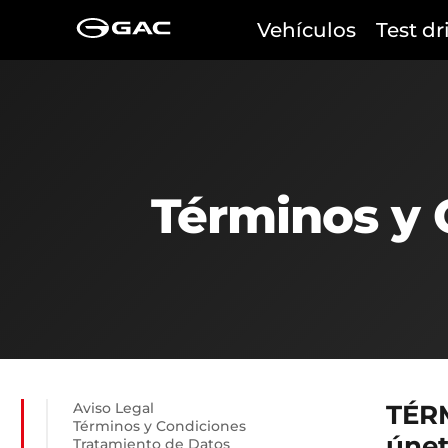
Vehículos
Test dr
TODOS
100% eléctrico • 2027
100% eléctrico • 2027
Términos y
HYPTEC HT
AION UT
Desde $184.990.000*
Desde $80.990.000*
Ahora desde $169.990.000*
Ahora desde $78.990.000
Aviso Legal
TÉR
Términos y Condiciones
únet
Tratamiento de Datos