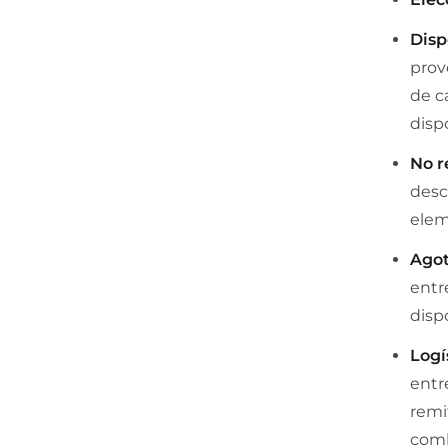
Disp
prov
de ca
disp
No r
desc
elem
Agot
entr
disp
Logí
entr
remit
comb