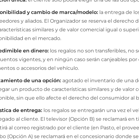
onibilidad y cambio de marca/modelo:
la entrega de los
eedores y aliados. El Organizador se reserva el derecho 
racterísticas similares y de valor comercial igual o superi
onibilidad en el mercado.
edimible en dinero:
los regalos no son transferibles, n
uentos vigentes, y en ningún caso serán canjeables por d
entos o accesorios del vehículo.
amiento de una opción:
agotado el inventario de una de
egar un producto de características similares y de valor co
onible, sin que ello afecte el derecho del consumidor al b
stica de entrega:
los regalos se entregarán una vez el 
egado al cliente. El televisor (Opción B) se reclamará en 
irá al correo registrado por el cliente (en Pasto, el provee
o (Opción A) se reclamará en el concesionario donde se re