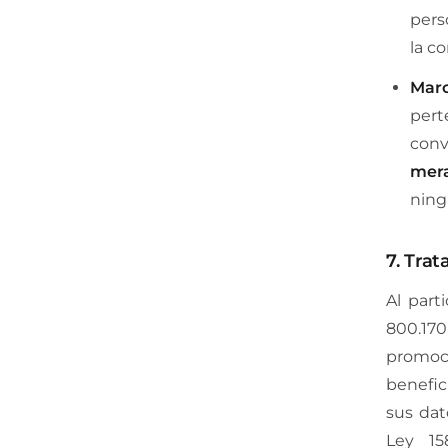
pers
la c
Marc
pert
conv
mera
ning
7. Tra
Al part
800.170.
promoció
benefici
sus dat
Ley 15