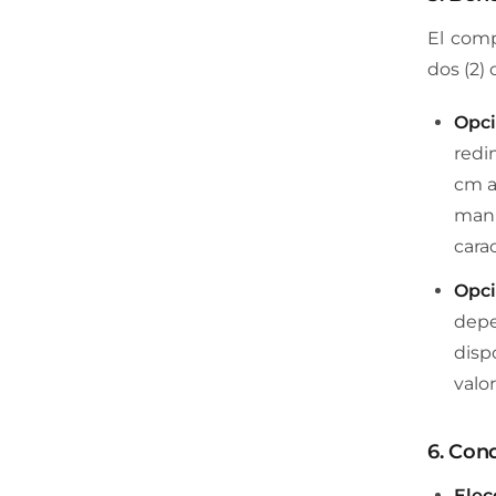
El comp
dos (2)
Opci
redi
cm a
manu
carac
Opci
depe
disp
valor
6. Cond
Elec