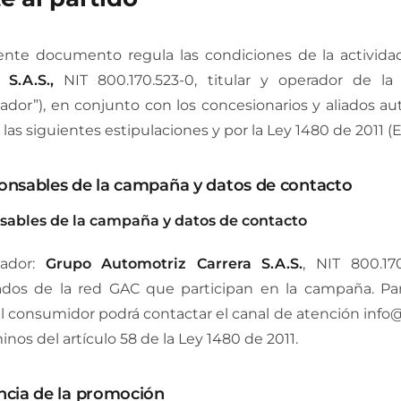
Desde $107.990.000*
Desde $94.990.000*
Ahora $92.990.000*
*Precio final ya incluye bono aplicado. Aplican términos y condiciones.
ente documento regula las condiciones de la activid
 S.A.S.,
NIT 800.170.523-0, titular y operador de l
ador”), en conjunto con los concesionarios y aliados au
r las siguientes estipulaciones y por la Ley 1480 de 2011 
ponsables de la campaña y datos de contacto
ables de la campaña y datos de contacto
zador:
Grupo Automotriz Carrera S.A.S.
, NIT 800.17
ados de la red GAC que participan en la campaña. Para
el consumidor podrá contactar el canal de atención in
inos del artículo 58 de la Ley 1480 de 2011.
encia de la promoción