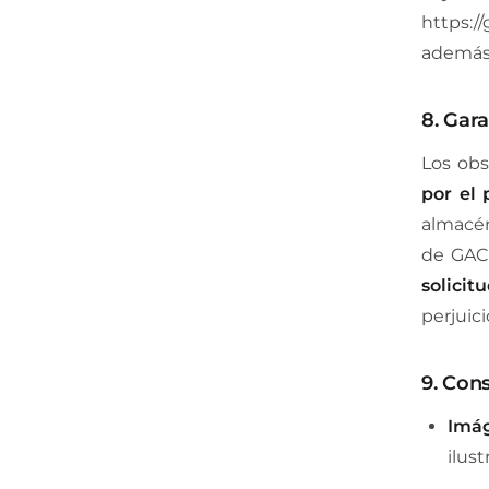
https:/
además,
8. Gara
Los obs
por el 
almacén
de GAC 
solicit
perjuic
9. Con
Imág
ilus