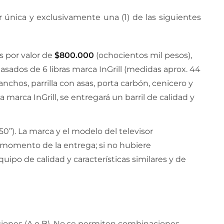
 única y exclusivamente una (1) de las siguientes
s por valor de
$800.000
(ochocientos mil pesos),
a asados de 6 libras marca InGrill (medidas aprox. 44
nchos, parrilla con asas, porta carbón, cenicero y
 marca InGrill, se entregará un barril de calidad y
50”). La marca y el modelo del televisor
l momento de la entrega; si no hubiere
ipo de calidad y características similares y de
pciones (A o B). No se permiten combinaciones.