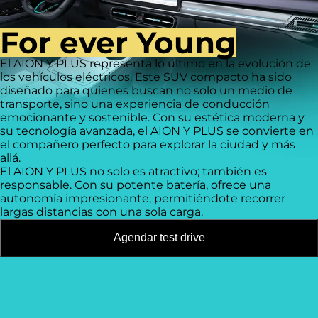
For ever Young
El
AION Y PLUS
representa lo último en la evolución de
los vehículos eléctricos. Este SUV compacto ha sido
diseñado para quienes buscan no solo un medio de
transporte, sino una experiencia de conducción
emocionante y sostenible. Con su estética moderna y
su tecnología avanzada, el AION Y PLUS se convierte en
el compañero perfecto para explorar la ciudad y más
allá.
El
AION Y PLUS
no solo es atractivo; también es
responsable. Con su potente batería, ofrece una
autonomía impresionante, permitiéndote recorrer
largas distancias con una sola carga.
Agendar test drive