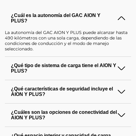
¿Cuál es la autonomía del GAC
AION Y
PLUS
?
La autonomía del GAC
AION Y PLUS
puede alcanzar hasta
490 kilómetros con una sola carga, dependiendo de las
condiciones de conducción y el modo de manejo
seleccionado.
¿Qué tipo de sistema de carga tiene el
AION Y
PLUS
?
El GAC
AION Y PLUS
está equipado con un sistema de
cargas compatibles con conexión tipo CCS2 (carga rápida),
¿Qué características de seguridad incluye el
que permite cargar del 20% hasta el 80% de la batería en
AION Y PLUS
?
aproximadamente 30 minutos en electrolineras.
El GAC
AION Y PLUS
incorpora múltiples características de
seguridad, como un sistema de cámaras 360°, asistencia de
¿Cuáles son las opciones de conectividad del
conducción avanzada, y una estructura robusta que
AION Y PLUS
?
proporciona alta resistencia en caso de colisiones.
El vehículo cuenta con conectividad avanzada, incluyendo
integración con smartphones, sistemas de navegación en
¿Qué espacio interior y capacidad de carga