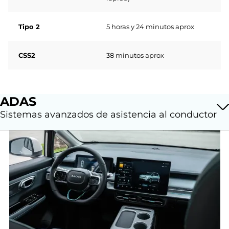
Tipo 2
5 horas y 24 minutos aprox
CSS2
38 minutos aprox
ADAS
Sistemas avanzados de asistencia al conductor
Sistema de frenos antibloqueo
(ABS)
Programa electrónico de estabilidad
(ESP)
Distribución electrónica de la fuerza
de frenado
(EBD)
Auto Hold con Control de retención
en pendiente
(HHC)
Sistema de Control de Tracción
(TCS)