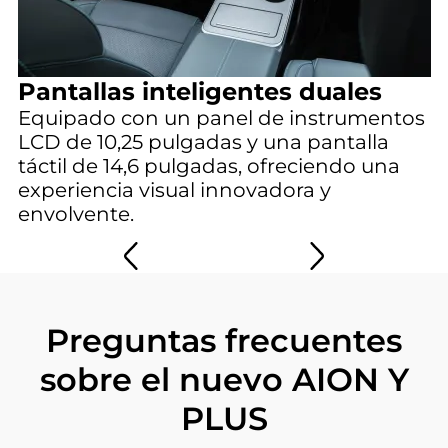
Control dinámico del vehículo
(VDC)
Sistema de cámara de visión HD de
360°
I
Pantallas inteligentes duales
L
Equipado con un panel de instrumentos
c
LCD de 10,25 pulgadas y una pantalla
f
táctil de 14,6 pulgadas, ofreciendo una
experiencia visual innovadora y
envolvente.
Preguntas frecuentes
sobre el nuevo
AION Y
PLUS