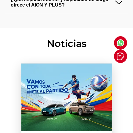
tiempo real y control por voz, ofreciendo una experiencia
ofrece el
AION Y PLUS
?
de usuario más intuitiva.
El
AION Y PLUS
destaca por su amplio espacio interior,
ideal para familias o usuarios que buscan comodidad.
Ofrece una capacidad generosa en la zona de pasajeros y
un baúl espacioso de 405L, perfecto para equipaje o carga
diaria, optimizado gracias a su diseño tipo SUV compacto.
Noticias
Cuando las sillas traseras se acuestan hacia adelante la
capacidad de carga en el baúl se expande y tiene una
capacidad de 1.200L.