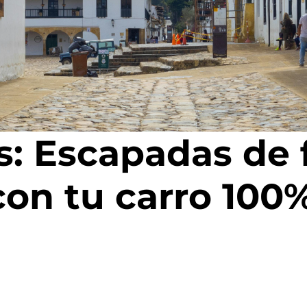
Desde $107.990.000*
Desde $94.990.000*
Ahora $92.990.000*
*Precio final ya incluye bono aplicado. Aplican términos y condiciones.
as: Escapadas de
on tu carro 100%