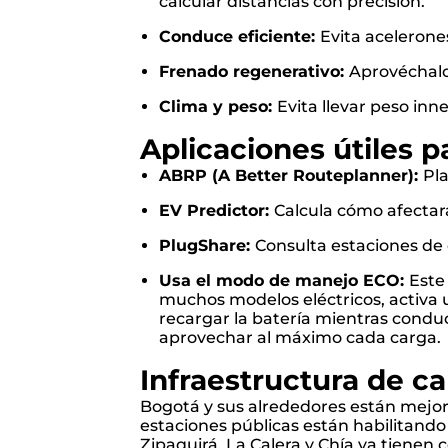
calcular distancias con precisión.
Conduce eficiente:
Evita acelerone
Frenado regenerativo:
Aprovéchalo
Clima y peso:
Evita llevar peso inn
Aplicaciones útiles pa
ABRP (A Better Routeplanner):
Pla
EV Predictor:
Calcula cómo afectará
PlugShare:
Consulta estaciones de 
Usa el modo de manejo ECO:
Este
muchos modelos eléctricos, activa 
recargar la batería mientras condu
aprovechar al máximo cada carga.
Infraestructura de c
Bogotá y sus alrededores están mejor
estaciones públicas están habilitando
Zipaquirá, La Calera y Chía ya tienen 