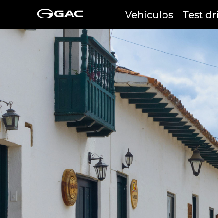
Vehículos
Test dr
TODOS
100% eléctrico • 2027
100% eléctrico • 2027
HYPTEC HT
AION UT
Desde $184.990.000*
Desde $80.990.000*
Ahora desde $169.990.000*
Ahora desde $78.990.000