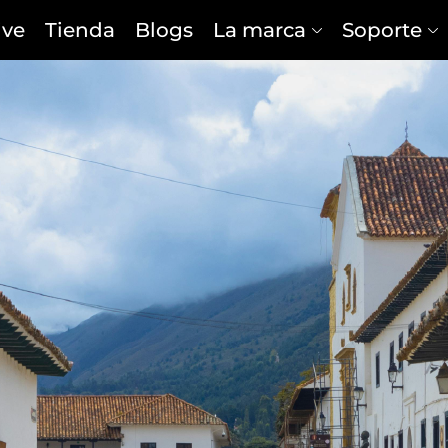
ive
Tienda
Blogs
La marca
Soporte
SUV
SEDÁN
HATCHBACK
ELÉCTR
100% eléctrico • 2027
Gasolina • 2026
AION V
EMZOOM COMFORT
Desde $125.990.000*
Desde $109.990.000*
*
Ahora desde $117.990.000*
Ahora $94.990.000*
100% eléctrico • 2027
100% eléctrico • 2026
AION Y PLUS
AION ES