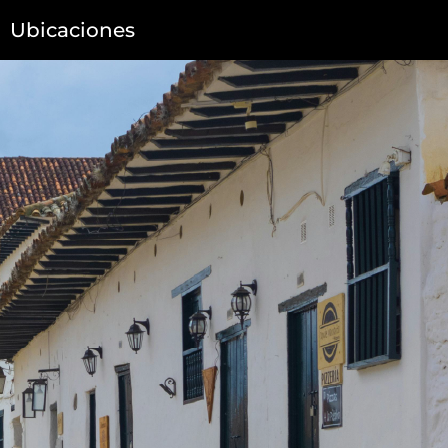
Ubicaciones
ICO
HÍBRIDO
GASOLINA
Gasolina • 2026
Full híbrido • 2026
EMZOOM R-STYLE
EMKOO PREMIUM
Desde $124.990.000*
Desde $159.990.000*
Ahora $109.990.000*
Ahora $147.990.000*