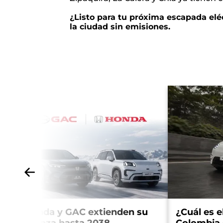
¿Listo para tu próxima escapada el
la ciudad sin emisiones.
Honda y GAC extienden su
¿Cuál es e