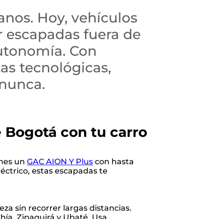
banos. Hoy, vehículos
r escapadas fuera de
autonomía. Con
as tecnológicas,
 nunca.
 Bogotá con tu carro
enes un
GAC AION Y Plus
con hasta
ctrico, estas escapadas te
za sin recorrer largas distancias.
hía, Zipaquirá y Ubaté. Usa